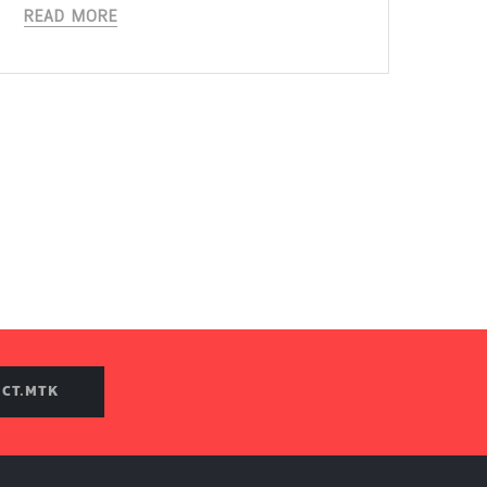
READ MORE
 ICT.MTK