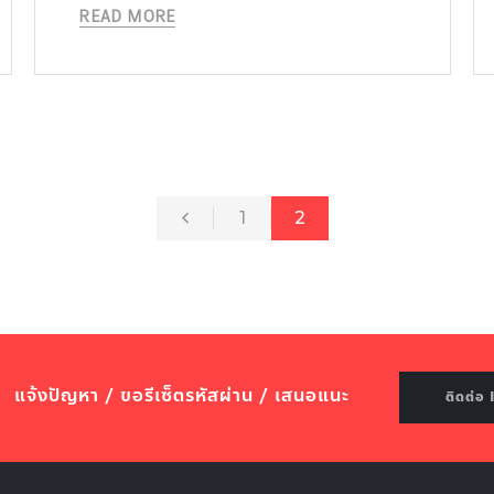
READ MORE
1
2
แจ้งปัญหา / ขอรีเซ็ตรหัสผ่าน / เสนอแนะ
ติดต่อ